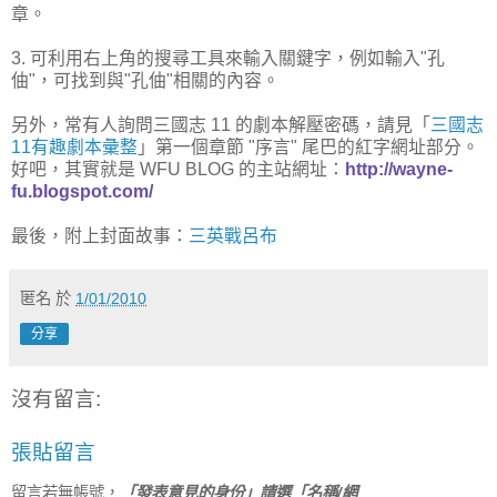
章。
3. 可利用右上角的搜尋工具來輸入關鍵字，例如輸入"孔
伷"，可找到與"孔伷"相關的內容。
另外，常有人詢問三國志 11 的劇本解壓密碼，請見「
三國志
11有趣劇本彙整
」第一個章節 "序言" 尾巴的紅字網址部分。
好吧，其實就是 WFU BLOG 的主站網址：
http://wayne-
fu.blogspot.com/
最後，附上封面故事：
三英戰呂布
匿名
於
1/01/2010
分享
沒有留言:
張貼留言
留言若無帳號，
「發表意見的身份」請選「名稱/網