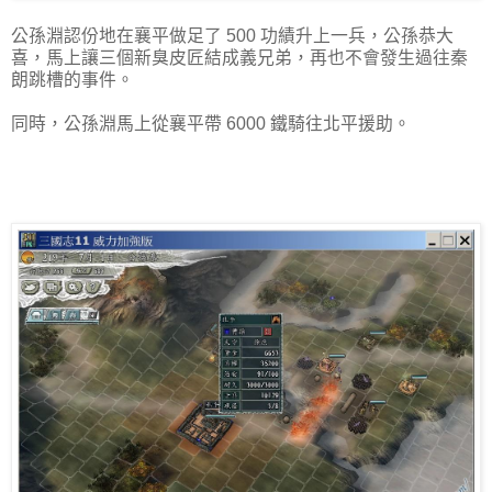
公孫淵認份地在襄平做足了 500 功績升上一兵，公孫恭大
喜，馬上讓三個新臭皮匠結成義兄弟，再也不會發生過往秦
朗跳槽的事件。
同時，公孫淵馬上從襄平帶 6000 鐵騎往北平援助。