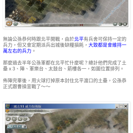
無論公孫恭何時跟北平開戰，由於
北平
有兵舍可保持一定的
兵力，但又會定期派兵出城後缺糧損耗，
大致都是會維持一
萬左右的兵力
。
那麼過去半年公孫軍都在北平忙什麼呢？總計他們完成了土
壘 x 3、陣、軍樂台、太鼓台、箭樓各一，如圖位置排列。
佈陣完畢後，用火球打掉原本封住北平渡口的土壘，公孫恭
正式跟曹操宣戰了～～