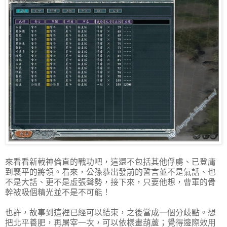
來看看新戟神倫直的戰功吧，這還不包括其他俘虜、已登庸
到襄平的將領。看來，公孫恭出發前的誓言並不是氣話、也
不是大話、更不是虛張聲勢，接下來，只要他想，曹軍的骨
幹被吸個精光並不是不可能！
也許，故事到這裡已經可以結束，之後當成一個分歧點。想
把北平養肥，再屠宰一次，可以依樣畫葫蘆；覺得邊際效用