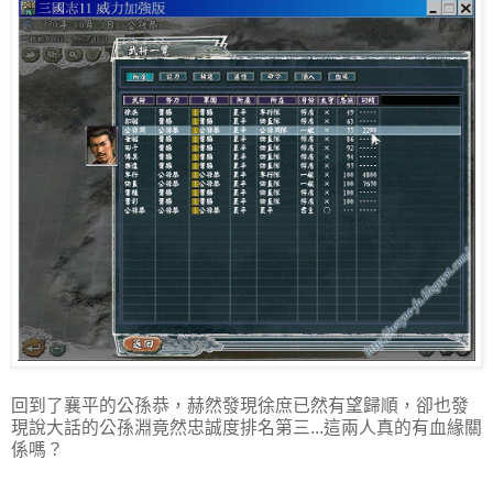
回到了襄平的公孫恭，赫然發現徐庶已然有望歸順，卻也發
現說大話的公孫淵竟然忠誠度排名第三...這兩人真的有血緣關
係嗎？