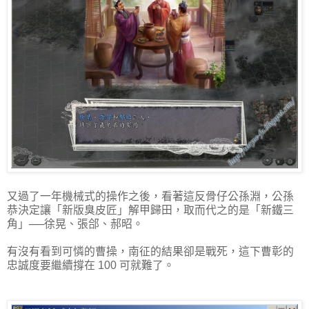
又過了一年機械式的操作之後，看著這反骨仔公孫淵，公孫
恭決定讓「新版臭皮匠」解甲歸田，取而代之的是「新鐵三
角」──徐晃、張郃、郝昭。
有沒有看到可憐的曹操，南征的結果卻是戰死，這下曹彰的
忠誠度要繼續撐在 100 可就難了。