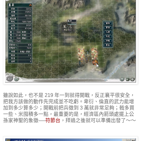
雖說如此，也不是 219 年一到就得開戰，反正襄平很安全，
把我方該做的動作先完成並不吃虧。卑衍、倫直的武力能增
加到多少算多少；開戰前把兵徵到 3 萬就非常足夠；戟多買
一些、米囤積多一點，最重要的是，經濟區內箭頭處擺上公
孫家神聖的象徵──
符節台
，拜過之後就可以準備出發了～～