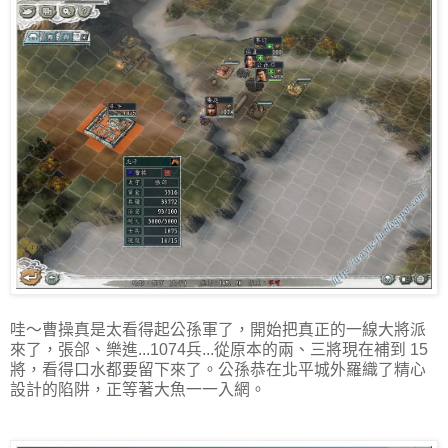
哇～曹操真是太看得起公孫軍了，開始把真正的一線大將派
來了，張郃、樂進...1074兵...從原本的兩、三將現在補到 15
將，看得口水都要留下來了。公孫恭在北平城外羅織了精心
設計的陷阱，正等著大魚一一入網。