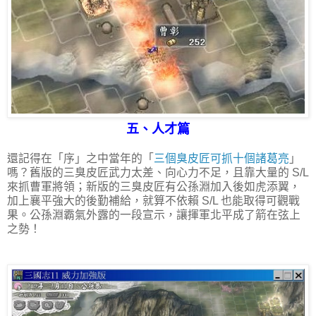
五、人才篇
還記得在「序」之中當年的「
三個臭皮匠可抓十個諸葛亮
」
嗎？舊版的三臭皮匠武力太差、向心力不足，且靠大量的 S/L
來抓曹軍將領；新版的三臭皮匠有公孫淵加入後如虎添翼，
加上襄平強大的後勤補給，就算不依賴 S/L 也能取得可觀戰
果。公孫淵霸氣外露的一段宣示，讓揮軍北平成了箭在弦上
之勢！