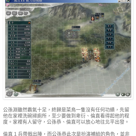
公孫淵雖然霸氣十足，終歸是菜鳥一隻沒有任何功績，先留
他在家裡洗碗掃廁所，至少要做到卑衍、倫直看得起他的程
度。家裡有人留守，公孫恭、倫直可以放心地往北平出發。
倫直 1 兵帶戟出陣，而公孫恭此次是扮演補給的角色，並非