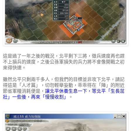
這是過了一年之後的戰況，北平剩下三將，徵兵速度再也趕
不上損兵的速度，之後公孫軍損失的兵力將不會像開戰之初
來得快速。
雖然北平只剩兩千多人，但我們的目標並非攻下北平，請記
得這是「人才篇」，切勿輕舉妄動，乖乖待在「陣」的附近
節省軍糧消耗便是，
讓北平休養生息一下，等北平「生長茁
壯」一些後，再來「慢慢收割」
。