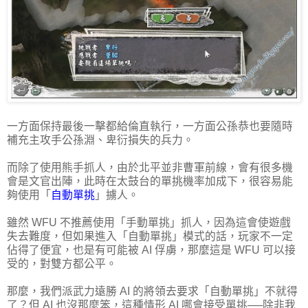
一方面保持最後一擊都給倫直執行，一方面公孫恭也要隨時
補充主攻手公孫淵、卑衍損失的兵力。
而除了使用熊手抓人，由於北平並非曹軍前線，會有很多機
會是文官出陣，此時在太鼓台的單挑機率加成下，很容易能
夠使用「
自動單挑
」擄人。
雖然 WFU 不推薦使用「手動單挑」抓人，因為這會使遊戲
失去難度，但如果進入「自動單挑」模式的話，玩家不一定
佔得了便宜，也是有可能被 AI 俘虜，那麼這是 WFU 可以接
受的，對雙方都公平。
那麼，我們派武力遠勝 AI 的將領去要求「自動單挑」不就得
了？但 AI 也沒那麼笨，這種情形 AI 哪會接受單挑──除非我