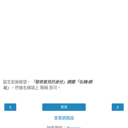
留言若無帳號，
「發表意見的身份」請選「名稱/網
址」
，然後名稱填上 暱稱 即可。
‹
›
首頁
查看網路版
技術提供：
Blogger
.