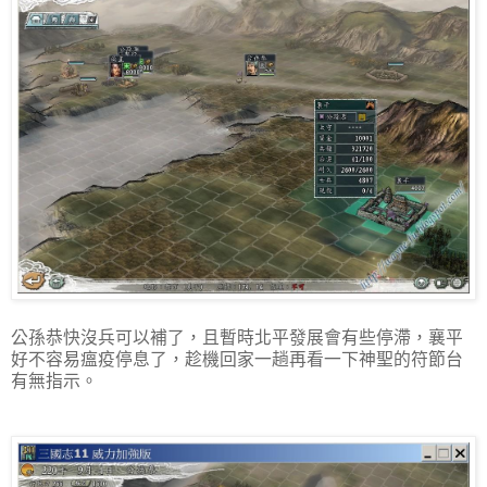
公孫恭快沒兵可以補了，且暫時北平發展會有些停滯，襄平
好不容易瘟疫停息了，趁機回家一趟再看一下神聖的符節台
有無指示。