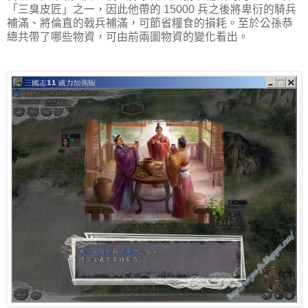
「三臭皮匠」之一，因此他帶的 15000 兵之後將卑衍的騎兵
補滿、將倫直的戟兵補滿，可節省糧食的損耗。至於公孫恭
總共帶了哪些物資，可由前兩圖物資的變化看出。