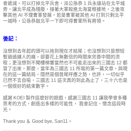
會遞減，可以打掉北平兵舍，派公孫恭 1 兵永遠站在北平城
旁，讓北平成為殘廢，接著大軍殺進北海當根據地，之後攻
擊其他 AI 不理曹軍發展，若是曹軍被其他 AI 打到只剩北平
一城時，公孫恭敲北平一下即可得曹軍所有將領。
後記：
沒想到去年起的頭可以拖到現在才結尾；也沒想到只是想短
暫過過擄人的癮，卻要花上無數倍的時間來完善中間的流
程；更沒想到不聞樓梯響當然也不可能走出來的三國志 12 都
冒了出來，那麼，當年為三國志 11 所寫的第一篇文章，與現
在的這一篇結局，隱然是個首尾呼應之勢，也許，一切似乎
已然不言自喻，三國志 11 這次真的到此為止了，三十六也是
一個很好的結束數字。
感謝 KOEI 製作這麼好的遊戲，感謝三國志 11 讓我學會多種
思考的方式，創造出多樣的可能性， 我會記住、懷念這段時
光。
Thank you ＆ Good bye, San11。