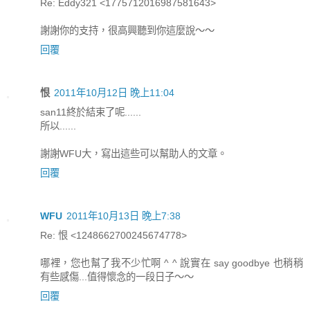
Re: Eddy321 <1775712016987581643>
謝謝你的支持，很高興聽到你這麼說～～
回覆
恨
2011年10月12日 晚上11:04
san11終於結束了呢......
所以......
謝謝WFU大，寫出這些可以幫助人的文章。
回覆
WFU
2011年10月13日 晚上7:38
Re: 恨 <1248662700245674778>
哪裡，您也幫了我不少忙啊 ^ ^ 說實在 say goodbye 也稍稍
有些感傷...值得懷念的一段日子～～
回覆