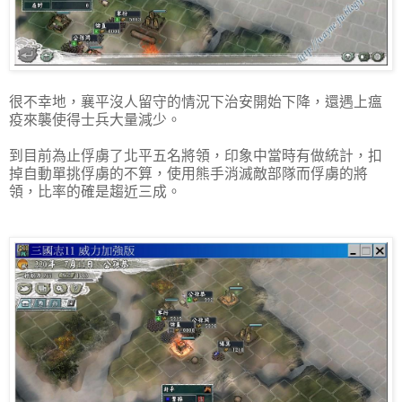
很不幸地，襄平沒人留守的情況下治安開始下降，還遇上瘟
疫來襲使得士兵大量減少。
到目前為止俘虜了北平五名將領，印象中當時有做統計，扣
掉自動單挑俘虜的不算，使用熊手消滅敵部隊而俘虜的將
領，比率的確是趨近三成。