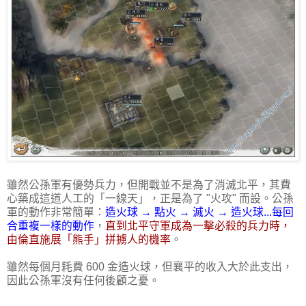
雖然公孫軍有優勢兵力，但開戰並不是為了消滅北平，其費
心築成這道人工的「一線天」，正是為了 "火攻" 而設。公孫
軍的動作非常簡單：
造火球 → 點火 → 滅火 → 造火球...每回
合重複一樣的動作
，
直到北平守軍成為一擊必殺的兵力時，
由倫直施展「熊手」拼擄人的機率
。
雖然每個月耗費 600 金造火球，但襄平的收入大於此支出，
因此公孫軍沒有任何後顧之憂。