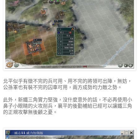
北平似乎有徵不完的兵可用、用不完的將領可出陣，無妨，
公孫軍也有裝不完的囚車可用，兩方成勢均力敵之勢。
此外，新鐵三角實力堅強，沒什麼意外的話，不必再使用小
鼻子小眼睛的火攻削兵，襄平的後勤補給已經可以讓鐵三角
的正規攻擊無後顧之憂。